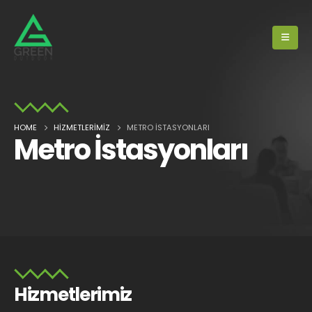
HOME
HIZMETLERIMIZ
METRO İSTASYONLARI
Metro İstasyonları
Hizmetlerimiz