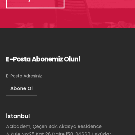
E-Posta Abonemiz Olun!
İstanbul
Acıbadem, Çeçen Sok. Akasya Residence
A Kule No:25 Kat 26 Daire 150, 34660 Üsküdar